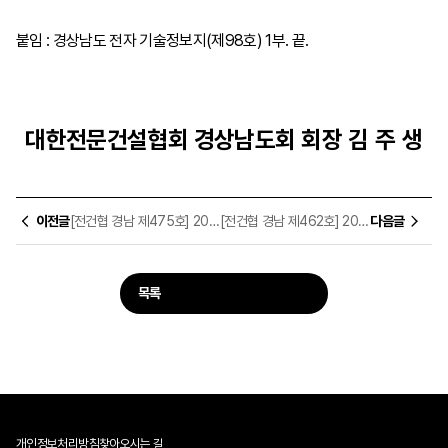
붙임
:
경상남도 전자 기술정보지
(
제
98
호
) 1
부
.
끝
.
대한전문건설협회 경상남도회
회장 김 주 생
이전글
[전건협 경남 제475호] 2026년 상반기 대형건설사 협력업체 등록 현황 등 실태조사 협조요청
[전건협 경남 제462호] 2026년도 3회차 건설업 외국인력(E-9) 고용 허가 신청 안내
다음글
목록
개인정보처리방침
찾아오시는 길