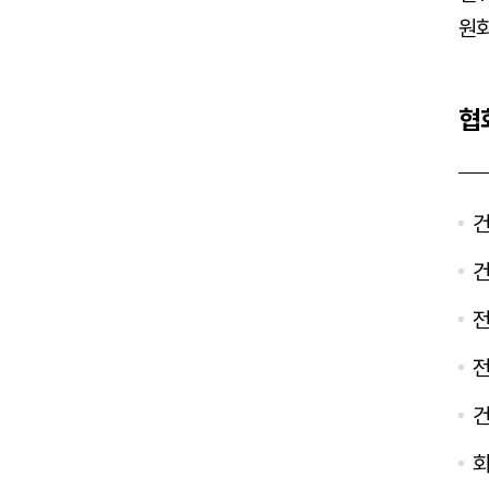
원회
협
건
건
전
전
건
회