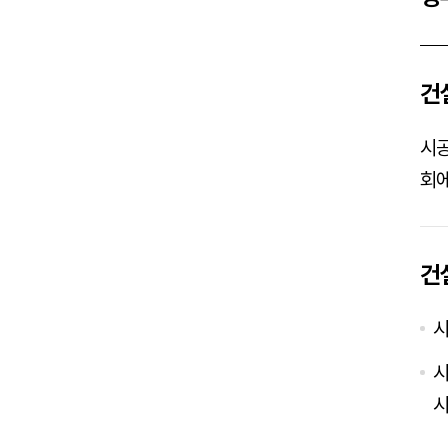
건
시공
회에
건
시
시
시