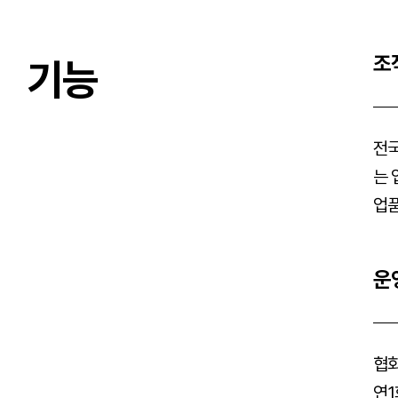
조
기능
전국
는 
업품
운
협회
연1