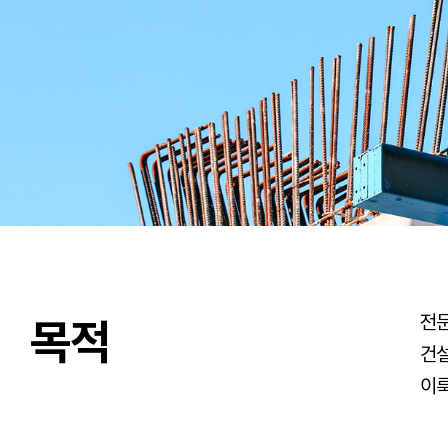
전
목적
건
이룩