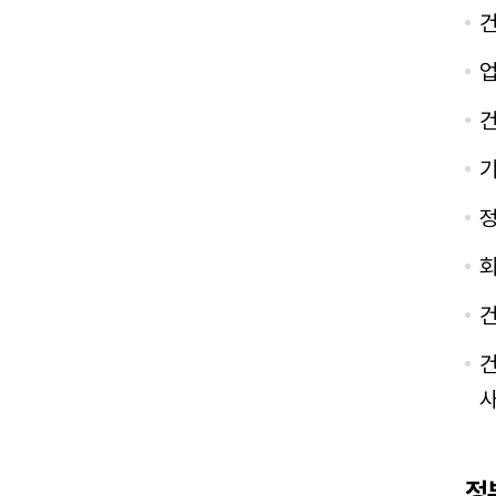
건
업
건
기
회
건
건
사
정