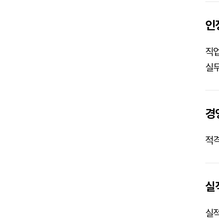
인
직
실무
경
적격
실
실적