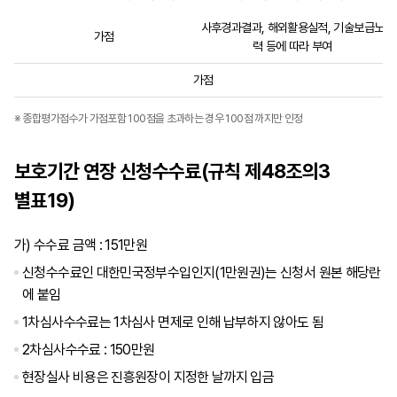
사후경과결과, 해외활용실적, 기술보급노
가점
력 등에 따라 부여
가점
※ 종합평가점수가 가점포함 100점을 초과하는 경우 100점 까지만 인정
보호기간 연장 신청수수료(규칙 제48조의3
별표19)
가) 수수료 금액 : 151만원
신청수수료인 대한민국정부수입인지(1만원권)는 신청서 원본 해당란
에 붙임
1차심사수수료는 1차심사 면제로 인해 납부하지 않아도 됨
2차심사수수료 : 150만원
현장실사 비용은 진흥원장이 지정한 날까지 입금