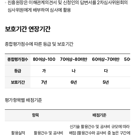
진흥원장은 이해관계의견서 및 신청인의 답변서를 2차심사위원회의
심사위원에게 배부하여 심사에 활용
보호기간 연장기간
종합평가점수에 따른 등급 및 보호기간
종합평가점수
80이상~100
70이상~80미만
60이상~70미만
50이
등급
가
나
다
보호기간
7년
6년
5년
평가항목별 배점기준
항목
배점기준
신기술 활용건수 및 공사비 규모에 따라
활용실적
활용건수 및 공사비
배점 (활용건수와 공사비 중 높은 구간에