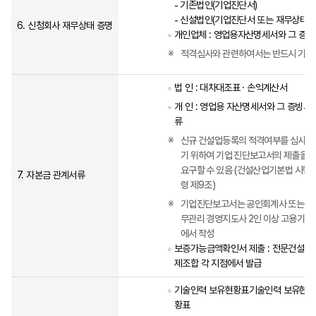
기존법인(기업진단서)
신설법인(기업진단서 또는 재무상태표
6.
신청회사 재무상태 증명
개인업체 : 영업용자산명세서와 그 증
적격심사와 관련하여서는 반드시 기업
법 인 : 대차대조표 · 손익계산서
개 인 : 영업용 자산명세서와 그 증빙서
류
신규 건설업등록의 적격여부를 심사하
기 위하여 기업 진단보고서의 제출을
요구할 수 있음 (건설산업기본법 시행
7.
자본금 관계서류
령 제9조)
기업진단보고서는 공인회계사 또는 재
무관리 경영지도사 2인 이상 고용기관
에서 작성
보증가능금액확인서 제출 : 전문건설공
제조합 각 지점에서 발급
기술인력 보유현황표기술인력 보유현
황표