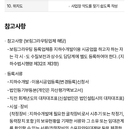
10.
위치도
사업장 약도를 찾기 쉽도록 작성
참고사항
참고사항 (보링그라우팅업체 해당)
보링그라우팅 등록업체중 지하수개발이용 시공업을 하고자 하는 자
는 각 시 · 도 수질보전과 상수도 담당계에 별도 등록하여야 한다. (지
하수법시행령 제32조 제3항)
등록서류
지하수개발 · 이용시공업등록(변경등록)신청서
법인등기부등본(개인은 자산평가액보고서)
직전 회계년도의 대차대조표(신설법인은 법인설립시의 대차대조표)
시설 · 장비
(착정장비 : 지하수개발에 필요한 굴착장비로서 시추기 또는 착정기,
동력장치 포함 )의 보유현황을 기재한 서류와 그 소유 또는 임대관계
를 확인할 수 있는 서류(착정장비의 소유자와임대계약 등을 체결한