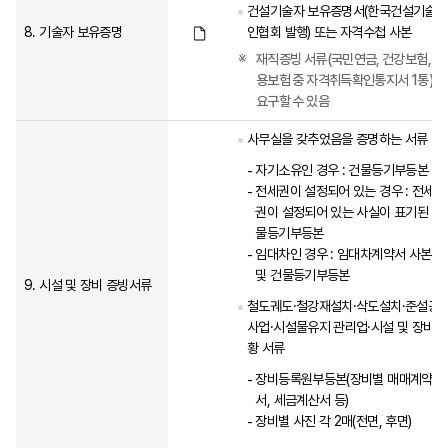
건설기술자 보유증명서(한국건설기술
8.
기술자 보유증명
인협회 발행) 또는 자격수첩 사본
재직증빙 서류(국민연금, 건강보험, 고
용보험 중 자격취득확인통지서 1통)를
요구할 수 있음
사무실을 갖추었음을 증명하는 서류
자기소유인 경우 : 건물등기부등본
전세권이 설정되어 있는 경우 : 전세
권이 설정되어 있는 사실이 표기된 건
물등기부등본
임대차인 경우 : 임대차계약서 사본
및 건물등기부등본
9.
시설 및 장비 증빙서류
철도궤도·철강재설치·삭도설치·준설공
사업·시설물유지 관리업·시설 및 장비현
황 서류
장비등록원부등본(장비별 매매계약
서, 세금계산서 등)
장비별 사진 각 2매(전면, 후면)