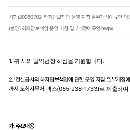
시행)20260702_하자담보책임 운영 지침 일부개정예규안 의견
(붙임) 하자담보책임 운영 지침 일부개정예규안.hwpx
1.
.
귀 사의 일익번창 하심을 기원합니다
2.
「
건설공사의 하자담보책임에 관한 운영 지침
」
일부개정
까지 도회사무처
(055-238-1733)
팩스
로 제출하여
가
.
주요내용