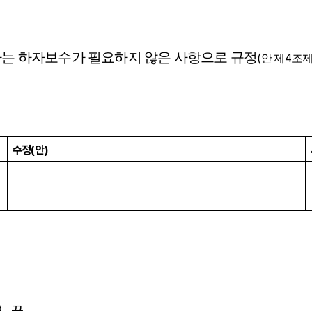
는 하자보수가 필요하지 않은 사항으로 규정
(
4
안 제
조
수정
(
안
)
부
.
끝
.