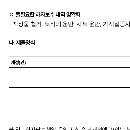
불필요한 하자보수 내역 명확화
ㅇ
-
,
,
,
지장물 철거
토석의 운반
사토 운반
가시설공사
나
.
제출양식
개정
(
안
)
붙 임
:
하자담보책임 운영 지침 일부개정예규
(
안
) 1