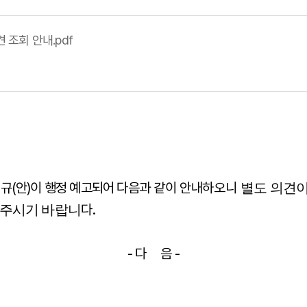
 조회 안내.pdf
예규
(
안
)
이 행정 예고되어
다음과 같이
안내하오니
별도 의견
다
.
 주시기 바랍니
- 다 음
-