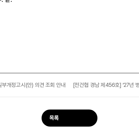
 일부개정고시(안) 의견 조회 안내
[전건협 경남 제456호] ‘27
목록