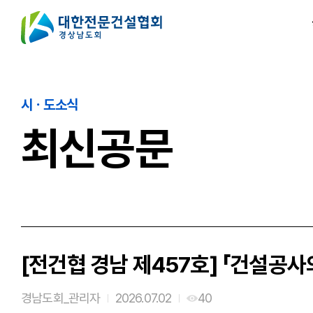
시ㆍ도소식
최신공문
[전건협 경남 제457호] 「건설공
경남도회_관리자
2026.07.02
40