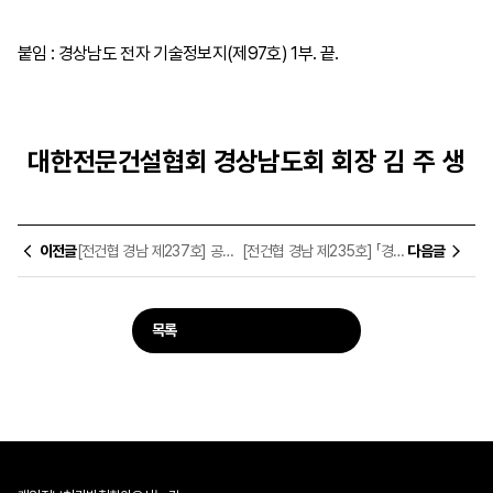
붙임
:
경상남도 전자 기술정보지
(
제
97
호
) 1
부
.
끝
.
대한전문건설협회 경상남도회
회장 김 주 생
이전글
[전건협 경남 제237호] 공사비산정기준(표준품셈 및 표준시장단가) 제ㆍ개정을 위한 건설현장 추천 안내
[전건협 경남 제235호] 「경상남도 중대재해 예방 사각지대 해소 지원사업」안내
다음글
목록