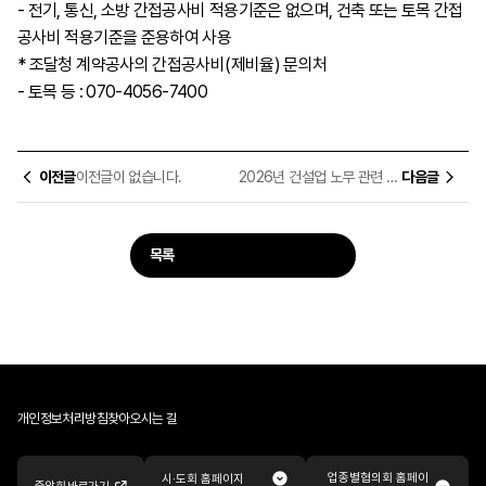
- 전기, 통신, 소방 간접공사비 적용기준은 없으며, 건축 또는 토목 간접
공사비 적용기준을 준용하여 사용
* 조달청 계약공사의 간접공사비(제비율) 문의처
- 토목 등 : 070-4056-7400
이전글
이전글이 없습니다.
2026년 건설업 노무 관련 제도 설명회 교육자료
다음글
목록
개인정보처리방침
찾아오시는 길
업종별협의회 홈페이
시·도회 홈페이지