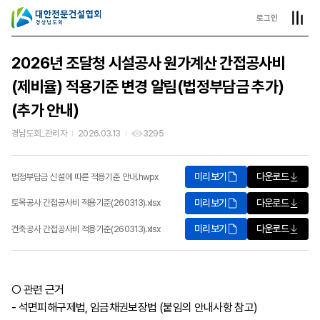
로그인
2026년 조달청 시설공사 원가계산 간접공사비
(제비율) 적용기준 변경 알림(법정부담금 추가)
(추가 안내)
경남도회_관리자
2026.03.13
3295
미리보기
다운로드
법정부담금 신설에 따른 적용기준 안내.hwpx
미리보기
다운로드
토목공사 간접공사비 적용기준(260313).xlsx
미리보기
다운로드
건축공사 간접공사비 적용기준(260313).xlsx
○ 관련 근거
- 석면피해구제법, 임금채권보장법 (붙임의 안내사항 참고)