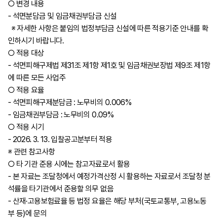
○ 변경 내용
- 석면분담금 및 임금채권부담금 신설
※ 자세한 사항은 붙임의 법정부담금 신설에 따른 적용기준 안내를 확
인하시기 바랍니다.
○ 적용 대상
- 석면피해구제법 제31조 제1항 제1호 및 임금채권보장법 제9조 제1항
에 따른 모든 사업주
○ 적용 요율
- 석면피해구제분담금 : 노무비의 0.006%
- 임금채권부담금 : 노무비의 0.09%
○ 적용 시기
- 2026. 3. 13. 입찰공고분부터 적용
※ 관련 참고사항
○ 타 기관 준용 시에는 참고자료로서 활용
- 본 자료는 조달청에서 예정가격산정 시 활용하는 자료로서 조달청 분
석률을 타기관에서 준용할 의무 없음
- 산재·고용보험료율 등 법정 요율은 해당 부처(국토교통부, 고용노동
부 등)에 문의